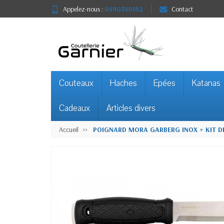
Appelez-nous :
0490340192
Contact
Couteaux
Haches
Epées
Katanas
Cadeaux
Articles divers
Accueil
POIGNARD MORA GARBERG INOX + KIT DE