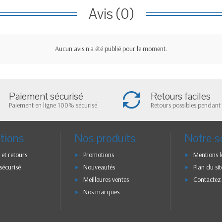
Avis (0)
Aucun avis n'a été publié pour le moment.
Paiement sécurisé
Retours faciles
Paiement en ligne 100% sécurisé
Retours possibles pendant 
tions
Nos produits
Notre s
 et retours
Promotions
Mentions l
sécurisé
Nouveautés
Plan du sit
Meilleures ventes
Contactez
Nos marques