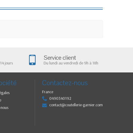
Service client
14 jours
Du lundi au vendredi de 9h à 18h
ociété
Contactez-nous
France
égales
0490340192
e
contact@coutellerie-garnier.com
-nous