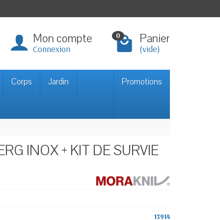
Mon compte
Panier
0
Connexion
(vide)
Corps
Jardin
Promotions
G INOX + KIT DE SURVIE
13914