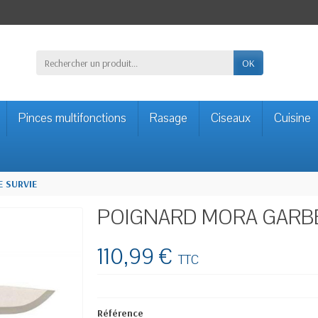
OK
Pinces multifonctions
Rasage
Ciseaux
Cuisine
 SURVIE
POIGNARD MORA GARBER
110,99 €
TTC
Référence