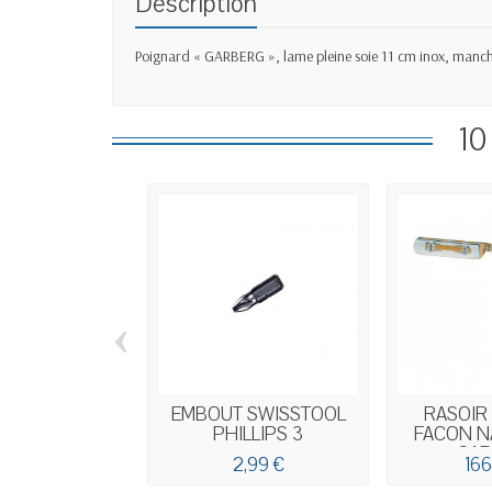
Description
Poignard « GARBERG », lame pleine soie 11 cm inox, manche g
10
‹
EMBOUT SWISSTOOL
RASOIR
PHILLIPS 3
FACON N
CA
2,99 €
166