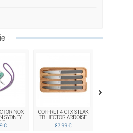
e :
›
ICTORINOX
COFFRET 4 CTX STEAK
COUTEAU P
N SYDNEY
TB HECTOR ARDOISE
CUDEMAN A
LE
NOI
9 €
83,99 €
19,99