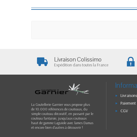
Livraison Colissimo
Expédition dans toutes la France
Informa
Livraisons
Paiement 
La Coutellerie Garnier vous propose plus
de 10.000 références de couteaux, du
CGV
simple couteau décoratif, en passant par le
couteau fantaisie, jusqu'aux couteaux
haut de gamme Laguiole avec lames Damas
et encore bien d’autres à découvrir !